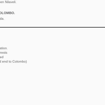
en Nilaveli.
COLOMBO.
ida.
ation.
erests
ded
nd end to Colombo)